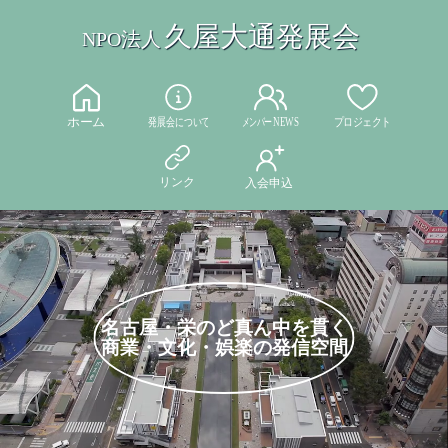
久屋大通発展会
NPO法人
名古屋・栄のど真ん中を貫く
商業・文化・娯楽の発信空間