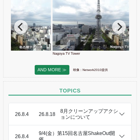
Nagoya TV Tower
空から見
AND MORE ≫
映像：Network2010提供
TOPICS
8月クリーンアップアクシ
26.8.4
26.8.18
ョンについて
9/4(金）第15回名古屋ShakeOut開
26.8.4
催